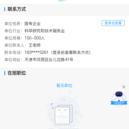
程资格，是集科研、设计、EPC 总包管理于一体的国家级高新技术
企业。 天航局生态环保研究院始终秉持“科技领先 创新发展”的理
联系方式
念，全力为客户提供最佳服 务和创造最大价值。先后获得国家专利
110 余项，省部级以上奖项百余项，荣获天津市 AAA 级劳动关系和
登录后查看
单位性质：
国有企业
谐企业、天津市守合同重信用企业、天津市文明单位、滨海新区文
单位行业：
科学研究和技术服务业
明单位、北 方设计联盟成员、全国交通运输文化建设卓越单位、天
津市五一劳动奖状、中国交建文明单 位、中国交建先进基层党组
单位规模：
150-500人
织、天津市规划建设交通系统纪检监察工作“先进集体”等荣誉 称
单位联系人：
王老师
号。天航测绘的经营范围主要包括海洋测绘、工程测量、无人机航
联系电话：
183****5261（登录后查看联系方式）
测、测绘地理信息等业务， 项目遍布祖国沿海一线、内河湖泊以及
单位地址：
天津市河西区台儿庄路41号
欧洲、东南亚、中东和非洲。拥有多波束测深系统 10 余款和无人机
航测设备、无人测量船等先进的测量设备，拥有多项国际领先、国
际先进以及 国内领先的测绘核心技术。承担了天津港、杭州西湖、
在招职位
青岛前湾港、雄安白洋淀、上海横沙、 成都锦江、大理洱海、长江
深水航道、乌克兰南方港、俄罗斯圣彼得堡、波兰、肯尼亚、马 来
暂无职位
西亚等多项测量任务，具有先进的测量专业技术和丰富的项目储
备。