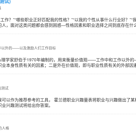
测试)
具
么工作？”“哪些职业正好匹配我的性格？”“以我的个性从事什么行业好？”
的人，面对这类问题都会感到困惑—性格因素和职业选择之间到底存在什
作以外的——以及激励人们工作目标
心理学家舒伯于1970年编制的，用来衡量价值观——工作中和工作以外
职业本身性质有关的因素；二是外在价值观，即与职业性质有关的外部因素
的测试
候可以作为推荐参考的工具， 霍兰德职业兴趣量表将职业与兴趣做出了某
职业兴趣测试将给出你答案。
的人格