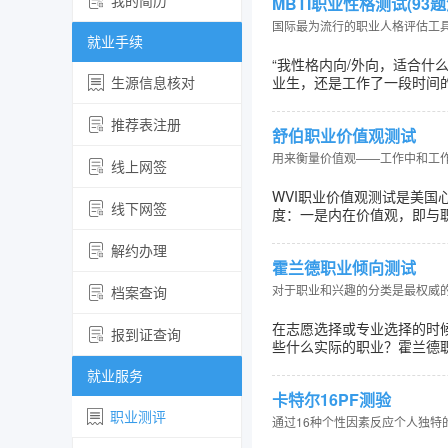
我的简历
MBTI职业性格测试(93题
国际最为流行的职业人格评估工
就业手续
“我性格内向/外向，适合什
生源信息核对
业生，还是工作了一段时间
推荐表注册
舒伯职业价值观测试
用来衡量价值观——工作中和工
线上网签
WVI职业价值观测试是美国
线下网签
度：一是内在价值观，即与
解约办理
霍兰德职业倾向测试
对于职业和兴趣的分类是最权威
档案查询
在志愿选择或专业选择的时
报到证查询
些什么实际的职业？霍兰德
就业服务
卡特尔16PF测验
职业测评
通过16种个性因素反应个人独特