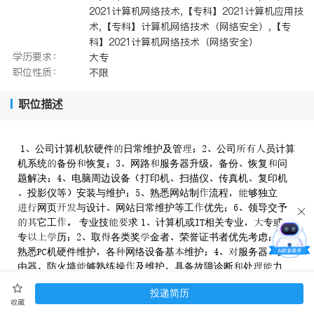
2021计算机网络技术,【专科】2021计算机应用技
术,【专科】计算机网络技术（网络安全）,【专
科】2021计算机网络技术（网络安全）
学历要求：
大专
职位性质：
不限
职位描述
公司计算机软硬件日常维护及管公司员计算
机系统备份恢复网路服务器升级备份恢复问
题解决电脑周边设备打印机扫描仪传真机复印机
投影仪等安装与维护熟悉网站制流程够独立
网页与设计网站日常维护等工优先领导交予
它工 专业技求 计算机或相关专业专或
专历取各类奖金者荣誉证书者优先考虑
熟悉机硬件维护各网络设备基维护服务器路
由器防火墙够熟练操及维护具备故障诊断处力
良沟通力合精神工性强耐细致
投递简历
责任强具吃苦耐劳精神
收藏